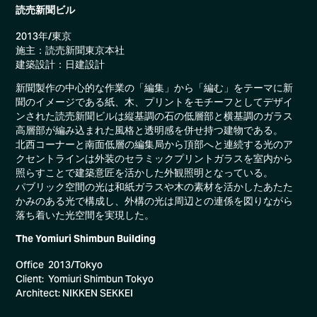
読売新聞ビル
2013年/東京
施主：読売新聞東京本社
建築設計：日建設計
新聞製作の中心的な作業の「編集」から「編む」をテーマに新
聞のイメージである紙、木、プリントをモチーフとしてデザイ
ンされた読売新聞ビルは縦基調の石の低層部と横基調のガラス
高層部が編み込まれた風格と透明感を併せ持つ建物である。
北西コーナーと南面低層の編集局から頂部へと連続する光のア
クセントラインは外装のセラミックプリントガラスを室内から
照らすことで建築意匠を活かした外観照明となっている。
パブリック空間の光は和紙ガラスや木の素材を活かしたあたた
かみのある光で構成し、外構の光は周辺との連係を図りながら
落ち着いた光空間を実現した。
The Yomiuri Shimbun Building
Office 2013/Tokyo
Client: Yomiuri Shimbun Tokyo
Architect: NIKKEN SEKKEI